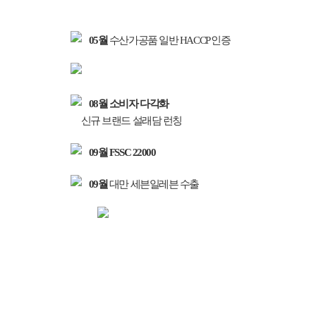
05월
수산가공품 일반 HACCP 인증
08월
소비자 다각화
신규 브랜드 설래담 런칭
09월
FSSC 22000
09월
대만 세븐일레븐 수출