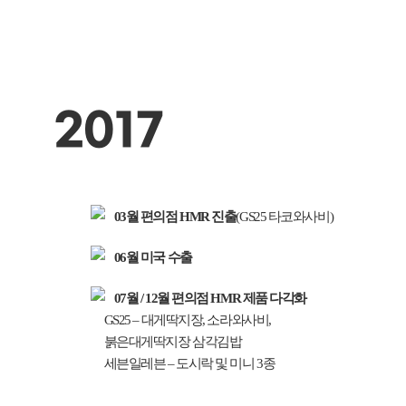
2017
03월
편의점 HMR 진출
(GS25 타코와사비)
06월
미국 수출
07월 / 12월
편의점 HMR 제품 다각화
GS25 – 대게딱지장, 소라와사비,
붉은대게딱지장 삼각김밥
세븐일레븐 – 도시락 및 미니 3종