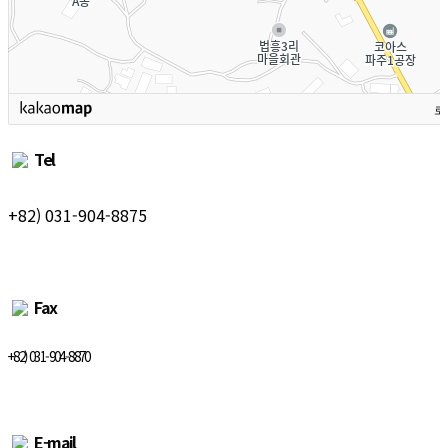
로
Tel
+82) 031-904-8875
Fax
+82) 031-904-8870
E-mail